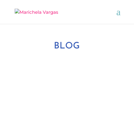
BLOG
On dit toujours vouloir laisser une meilleure
planète à nos enfants. On devrait aussi
penser à laisser de meilleurs enfants à la
planète !